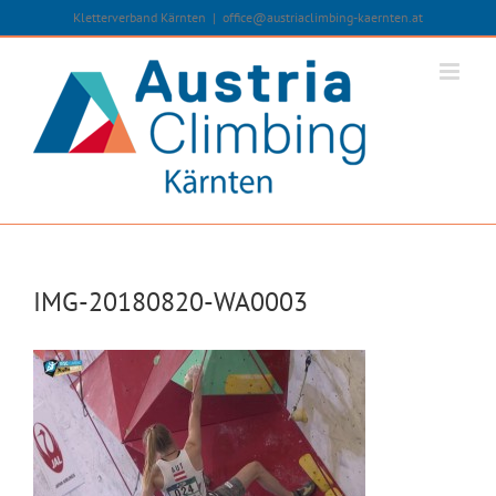
Zum
Kletterverband Kärnten
|
office@austriaclimbing-kaernten.at
Inhalt
springen
IMG-20180820-WA0003