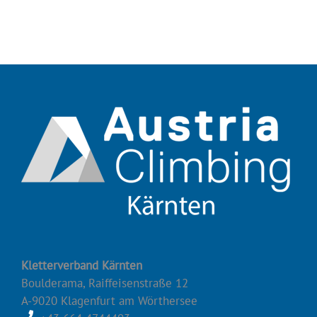
Kletterverband Kärnten
Boulderama, Raiffeisenstraße 12
A-9020 Klagenfurt am Wörthersee