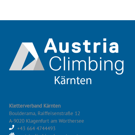
Kletterverband Kärnten
Boulderama, Raiffeisenstraße 12
A-9020 Klagenfurt am Wörthersee
+43 664 4744493