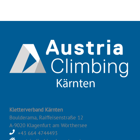
Kletterverband Kärnten
Boulderama, Raiffeisenstraße 12
A-9020 Klagenfurt am Wörthersee
+43 664 4744493