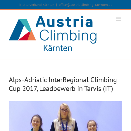
Zum
Kletterverband Kärnten
|
office@austriaclimbing-kaernten.at
Inhalt
springen
Alps-Adriatic InterRegional Climbing
Cup 2017, Leadbewerb in Tarvis (IT)
Zeige
grösseres
Bild