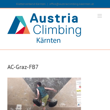
Zum
Kletterverband Kärnten
|
office@austriaclimbing-kaernten.at
Inhalt
springen
AC-Graz-FB7