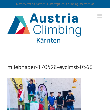
Zum
Kletterverband Kärnten
|
office@austriaclimbing-kaernten.at
Inhalt
springen
mliebhaber-170528-eycimst-0566