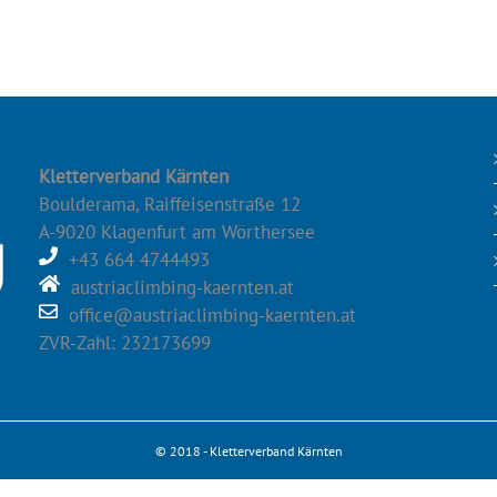
Kletterverband Kärnten
Boulderama, Raiffeisenstraße 12
A-9020 Klagenfurt am Wörthersee
+43 664 4744493
austriaclimbing-kaernten.at
office@austriaclimbing-kaernten.at
ZVR-Zahl: 232173699
© 2018 - Kletterverband Kärnten