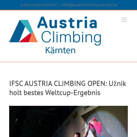
Zum
Kletterverband Kärnten
|
office@austriaclimbing-kaernten.at
Inhalt
springen
IFSC AUSTRIA CLIMBING OPEN: Užnik
holt bestes Weltcup-Ergebnis
Zeige
grösseres
Bild