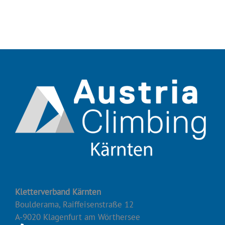
Kletterverband Kärnten
Boulderama, Raiffeisenstraße 12
A-9020 Klagenfurt am Wörthersee