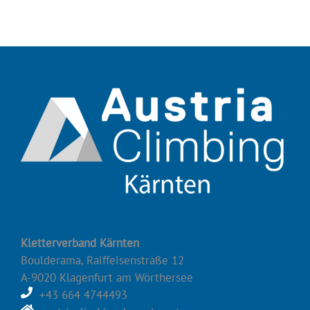
Kletterverband Kärnten
Boulderama, Raiffeisenstraße 12
A-9020 Klagenfurt am Wörthersee
+43 664 4744493