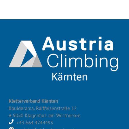
Kletterverband Kärnten
Boulderama, Raiffeisenstraße 12
A-9020 Klagenfurt am Wörthersee
+43 664 4744493