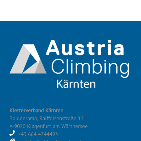
Kletterverband Kärnten
Boulderama, Raiffeisenstraße 12
A-9020 Klagenfurt am Wörthersee
+43 664 4744493