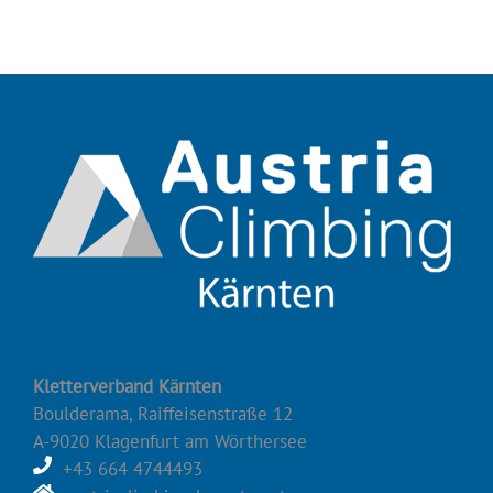
Kletterverband Kärnten
Boulderama, Raiffeisenstraße 12
A-9020 Klagenfurt am Wörthersee
+43 664 4744493