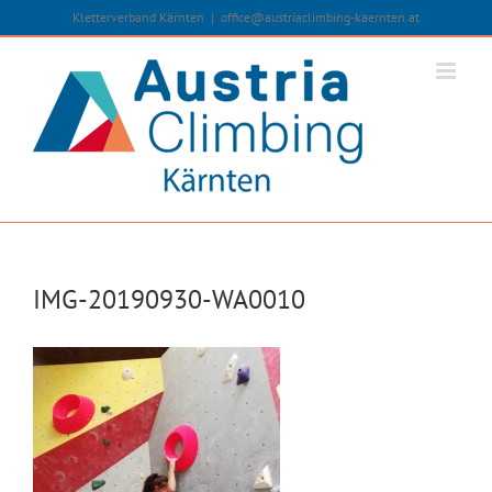
Zum
Kletterverband Kärnten
|
office@austriaclimbing-kaernten.at
Inhalt
springen
IMG-20190930-WA0010