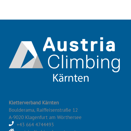
Kletterverband Kärnten
Boulderama, Raiffeisenstraße 12
A-9020 Klagenfurt am Wörthersee
+43 664 4744493