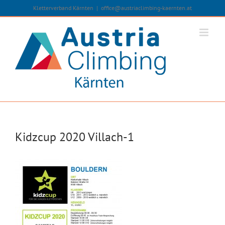
Zum
Kletterverband Kärnten
|
office@austriaclimbing-kaernten.at
Inhalt
springen
Kidzcup 2020 Villach-1