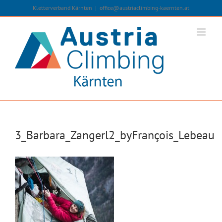
Zum
Kletterverband Kärnten
|
office@austriaclimbing-kaernten.at
Inhalt
springen
3_Barbara_Zangerl2_byFrançois_Lebeau