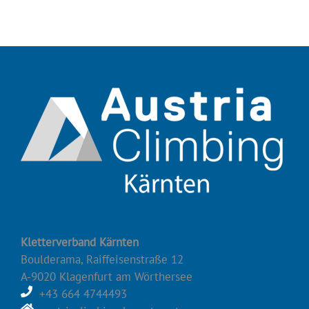
Kletterverband Kärnten
Boulderama, Raiffeisenstraße 12
A-9020 Klagenfurt am Wörthersee
+43 664 4744493