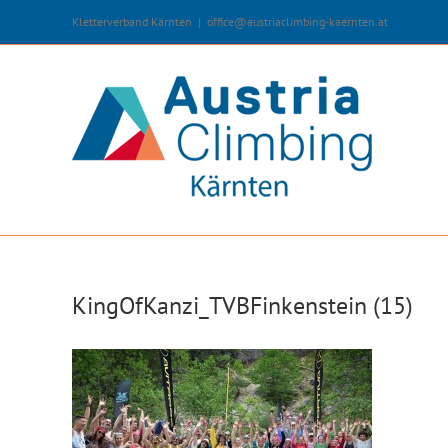
Zum
Kletterverband Kärnten
|
office@austriaclimbing-kaernten.at
Inhalt
springen
KingOfKanzi_TVBFinkenstein (15)