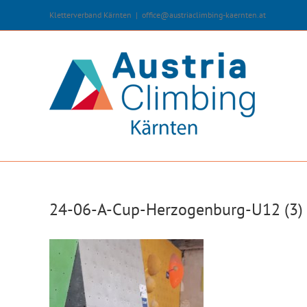
Zum
Kletterverband Kärnten
|
office@austriaclimbing-kaernten.at
Inhalt
springen
24-06-A-Cup-Herzogenburg-U12 (3)