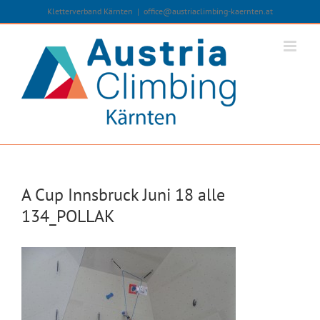
Zum
Kletterverband Kärnten
|
office@austriaclimbing-kaernten.at
Inhalt
springen
A Cup Innsbruck Juni 18 alle
134_POLLAK