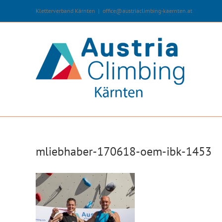
Zum
Kletterverband Kärnten
|
office@austriaclimbing-kaernten.at
Inhalt
springen
mliebhaber-170618-oem-ibk-1453