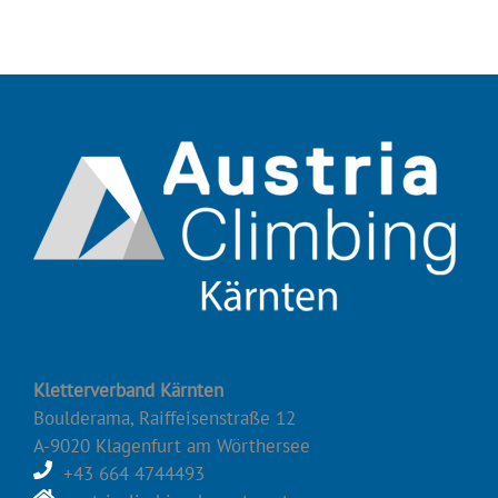
Kletterverband Kärnten
Boulderama, Raiffeisenstraße 12
A-9020 Klagenfurt am Wörthersee
+43 664 4744493