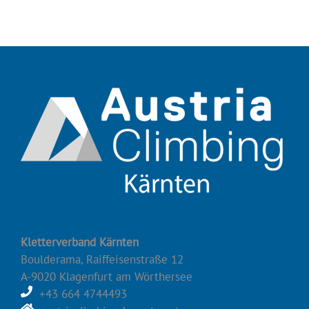
Kletterverband Kärnten
Boulderama, Raiffeisenstraße 12
A-9020 Klagenfurt am Wörthersee
+43 664 4744493