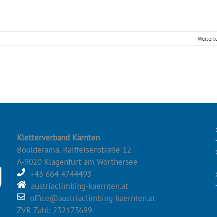
Weiterl
Kletterverband Kärnten
Boulderama, Raiffeisenstraße 12
A-9020 Klagenfurt am Wörthersee
+43 664 4744493
austriaclimbing-kaernten.at
office@austriaclimbing-kaernten.at
ZVR-Zahl: 232173699