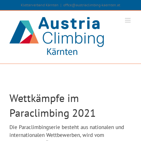
Zum
Kletterverband Kärnten
|
office@austriaclimbing-kaernten.at
Inhalt
springen
Wettkämpfe im
Paraclimbing 2021
Die Paraclimbingserie besteht aus nationalen und
internationalen Wettbewerben, wird vom