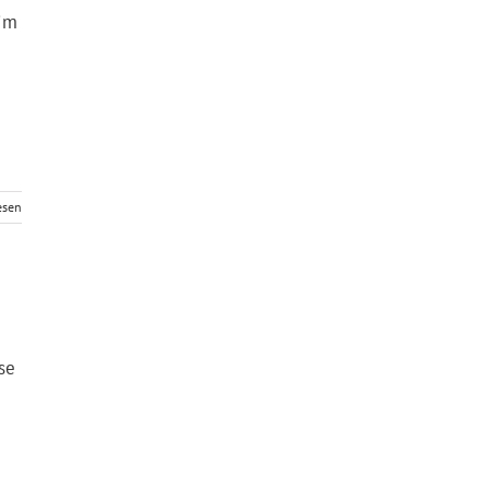
eim
esen
se