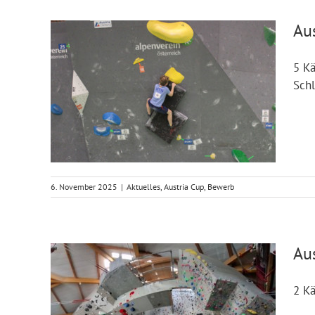
Au
5 Kä
Sch
6. November 2025
|
Aktuelles
,
Austria Cup
,
Bewerb
Aus
2 Kä