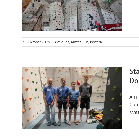
30. Oktober 2025
|
Aktuelles
,
Austria Cup
,
Bewerb
St
Do
Am S
Cup 
statt