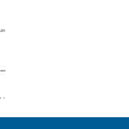
 an
esen
r