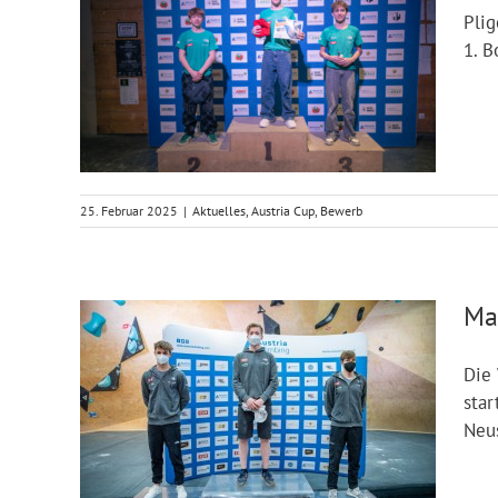
Plig
1. B
25. Februar 2025
|
Aktuelles
,
Austria Cup
,
Bewerb
Ma
Die 
star
Neu