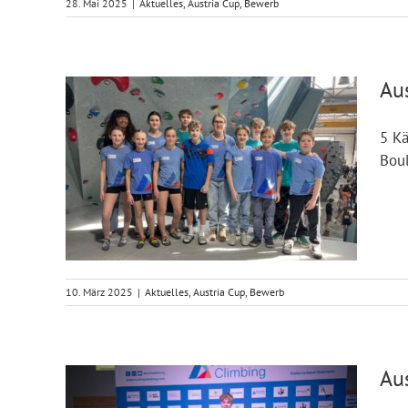
28. Mai 2025
|
Aktuelles
,
Austria Cup
,
Bewerb
Au
5 Kä
Boul
10. März 2025
|
Aktuelles
,
Austria Cup
,
Bewerb
Au